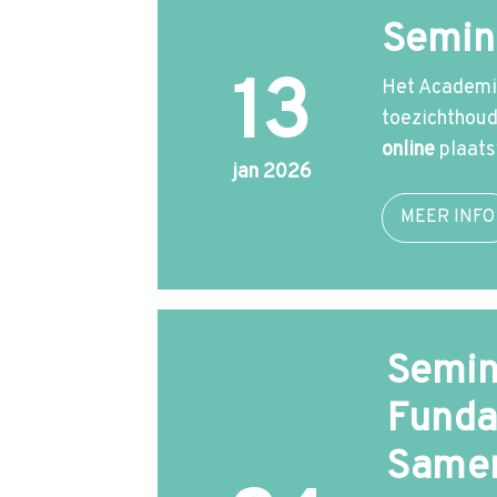
Semina
13
Het Academis
toezichthoud
online
plaatsv
jan 2026
MEER INFO
Semin
Funda
Samen