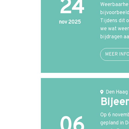
24
Weerbaarhei
bijvoorbeeld
Tijdens dit
nov 2025
we wat weerb
bijdragen a
MEER INF
Den Haag
Bijee
Op 6 novemb
06
gepland in D