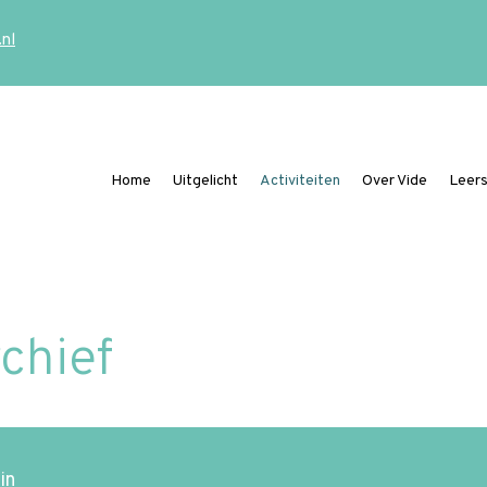
.nl
Home
Uitgelicht
Activiteiten
Over Vide
Leers
Ding mee naar de Vide Publicatieprijs
rchief
in