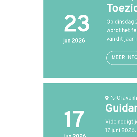
p
Toezic
t
23
o
Op dinsdag 2
n
wordt het f
a
van dit jaar
jun 2026
v
i
MEER INF
g
a
t
i
o
's-Graven
n
Guidan
17
J
u
Vide nodigt 
m
17 juni 2026.
jun 2026