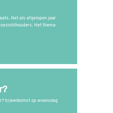
Zoek
laats. Net als afgelopen jaar
ttoezichthouders. Het thema
r?
ter? bijeenkomst op woensdag