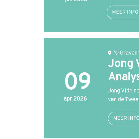
p
t
MEER INFO
o
m
a
i
n
's-Graven
Jong 
c
o
09
Analy
n
t
Jong Vide no
e
apr 2026
van de Twee
n
t
MEER INF