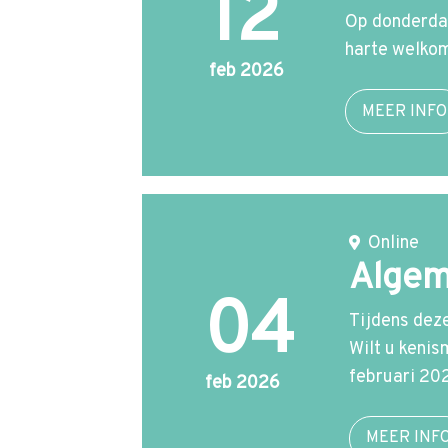
12
Op donderdag
harte welkom
feb 2026
MEER INFO
Online
Algem
04
Tijdens deze
Wilt u keni
februari 20
feb 2026
MEER INF