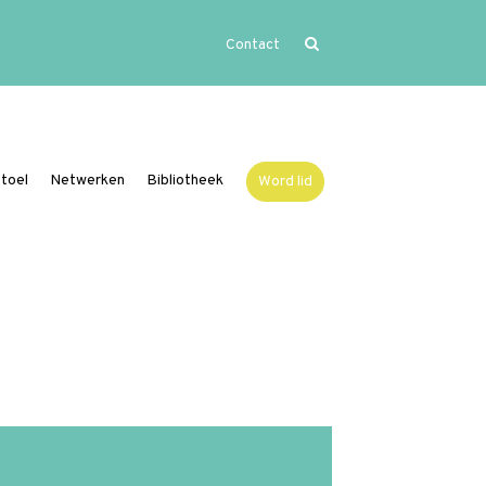
Contact
Home
Uitgelicht
Activiteiten
toel
Netwerken
Bibliotheek
Word lid
Over Vide
Leerstoel
Netwerken
Bibliotheek
Word lid
Contact