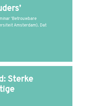
uders’
eminar 'Betrouwbare
ersiteit Amsterdam). Dat
d: Sterke
tige