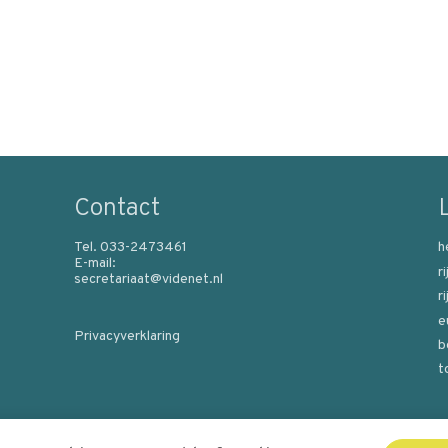
Contact
Tel. 033-2473461
h
E-mail:
r
secretariaat@videnet.nl
r
e
Privacyverklaring
b
t