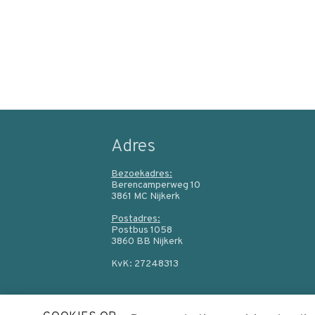
p
t
o
n
a
v
i
g
Adres
a
Bezoekadres:
t
Berencamperweg 10
i
3861 MC Nijkerk
o
Postadres:
Postbus 1058
n
3860 BB Nijkerk
J
KvK: 27248313
u
m