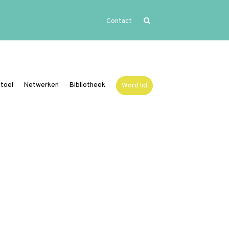
Contact
Home
Uitgelicht
Activiteiten
toel
Netwerken
Bibliotheek
Word lid
Over Vide
Leerstoel
Netwerken
Bibliotheek
Word lid
Contact