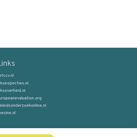
Zoek
Links
etccv.nl
ijksinspecties.nl
ijksoverheid.nl
uropeanevaluation.org
eleidsonderzoekonline.nl
oezine.nl