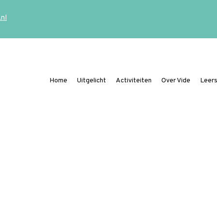
.nl
Home
Uitgelicht
Activiteiten
Over Vide
Leers
Ding mee naar de Vide Publicatieprijs