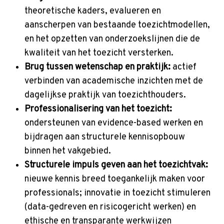
p
theoretische kaders, evalueren en
t
aanscherpen van bestaande toezichtmodellen,
o
en het opzetten van onderzoekslijnen die de
m
kwaliteit van het toezicht versterken.
a
Brug tussen wetenschap en praktijk:
actief
i
verbinden van academische inzichten met de
n
dagelijkse praktijk van toezichthouders.
c
Professionalisering van het toezicht:
o
ondersteunen van evidence-based werken en
n
bijdragen aan structurele kennisopbouw
t
binnen het vakgebied.
e
Structurele impuls geven aan het toezichtvak:
n
nieuwe kennis breed toegankelijk maken voor
t
professionals; innovatie in toezicht stimuleren
(data-gedreven en risicogericht werken) en
ethische en transparante werkwijzen