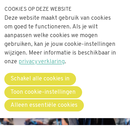
S
COOKIES OP DEZE WEBSITE
Our Phone Number:
Our Email Address:
033-2473461
secretariaat@videnet.nl
l
Deze website maakt gebruik van cookies
a
Home
om goed te functioneren. Als je wilt
l
Uitgelicht
aanpassen welke cookies we mogen
i
gebruiken, kan je jouw cookie-instellingen
n
Activiteiten
Menu
k
wijzigen. Meer informatie is beschikbaar in
Over Vide
s
onze
privacyverklaring
.
Leerstoel
o
Netwerken
v
Schakel alle cookies in
e
Bibliotheek
Toon cookie-instellingen
r
Word lid
Alleen essentiële cookies
J
u
Contact
m