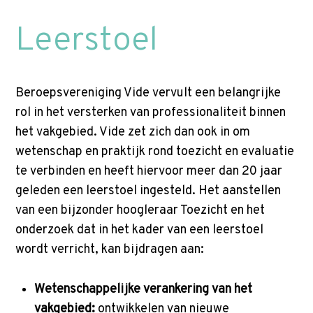
p
t
Leerstoel
Zoek
o
n
a
Beroepsvereniging Vide vervult een belangrijke
v
rol in het versterken van professionaliteit binnen
i
het vakgebied. Vide zet zich dan ook in om
g
wetenschap en praktijk rond toezicht en evaluatie
a
te verbinden en heeft hiervoor meer dan 20 jaar
t
geleden een leerstoel ingesteld. Het aanstellen
i
van een bijzonder hoogleraar Toezicht en het
o
onderzoek dat in het kader van een leerstoel
n
wordt verricht, kan bijdragen aan:
J
u
Wetenschappelijke verankering van het
m
vakgebied:
ontwikkelen van nieuwe