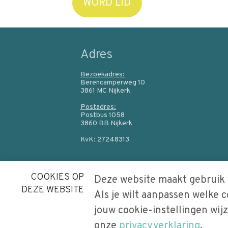
WORD LID
Adres
Bezoekadres:
Berencamperweg 10
3861 MC Nijkerk
Postadres:
Postbus 1058
3860 BB Nijkerk
KvK: 27248313
COOKIES OP
Deze website maakt gebruik 
DEZE WEBSITE
Als je wilt aanpassen welke 
B
e
jouw cookie-instellingen wijz
z
o
onze
privacyverklaring
.
Powered by
Procurios
e