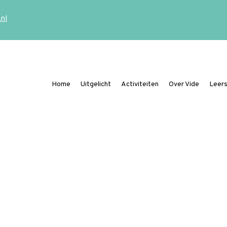
.nl
Home
Uitgelicht
Activiteiten
Over Vide
Leers
Ding mee naar de Vide Publicatieprijs