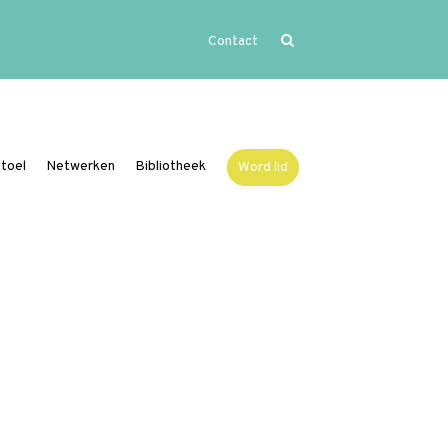
Contact
Home
Uitgelicht
Activiteiten
toel
Netwerken
Bibliotheek
Word lid
Over Vide
Leerstoel
Netwerken
Bibliotheek
Word lid
Contact