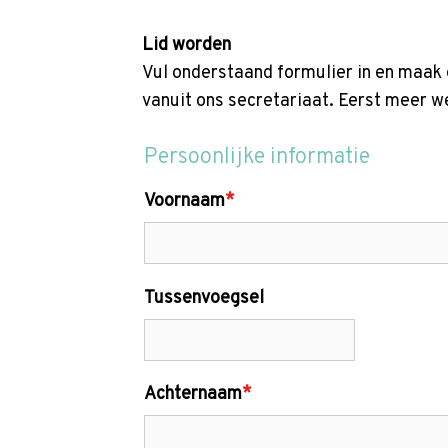
p
t
Lid worden
o
Vul onderstaand formulier in en maak 
m
vanuit ons secretariaat. Eerst meer 
a
i
Persoonlijke informatie
n
c
Voornaam
*
o
n
t
Tussenvoegsel
e
n
t
Achternaam
*