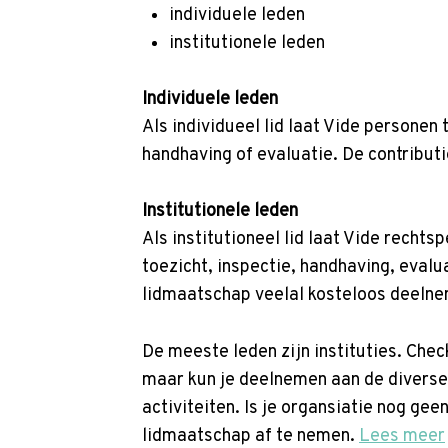
p
individuele leden
t
institutionele leden
o
n
Individuele leden
a
Als individueel lid laat Vide personen
v
handhaving of evaluatie. De contributi
i
g
Institutionele leden
a
Als institutioneel lid laat Vide recht
t
toezicht, inspectie, handhaving, eval
i
lidmaatschap veelal kosteloos deelne
o
n
De meeste leden zijn instituties. Che
J
maar kun je deelnemen aan de diverse 
u
activiteiten. Is je organsiatie nog ge
m
lidmaatschap af te nemen.
Lees meer