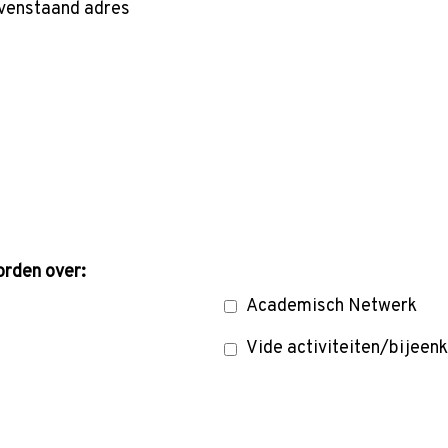
ovenstaand adres
orden over:
Academisch Netwerk
Vide activiteiten/bijee