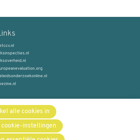
Links
etccv.nl
ijksinspecties.nl
ijksoverheid.nl
uropeanevaluation.org
eleidsonderzoekonline.nl
oezine.nl
el alle cookies in
 cookie-instellingen
en essentiële cookies