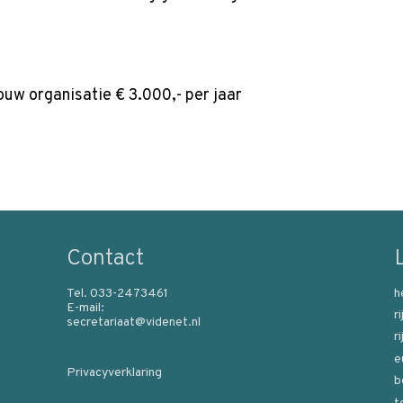
ouw organisatie € 3.000,- per jaar
Contact
Tel. 033-2473461
h
E-mail:
r
secretariaat@videnet.nl
r
e
Privacyverklaring
b