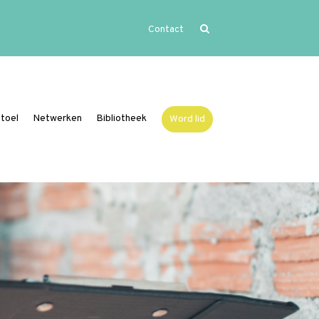
Contact
Home
Uitgelicht
Activiteiten
toel
Netwerken
Bibliotheek
Word lid
Over Vide
Over Vide
Het bestuur van Vide
Ding mee naar de Vide
Publicatieprijs
Lid worden van Vide?
Institutioneel lidmaatschap
Overzicht institutionele leden
Beleidsonderzoek Online
Leerstoel