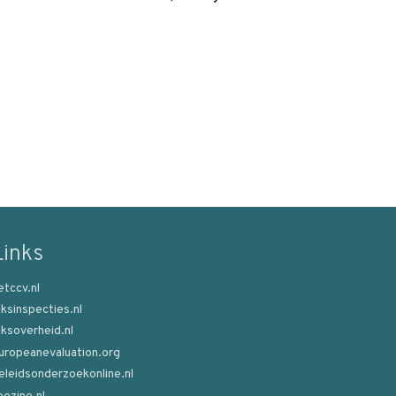
Links
etccv.nl
ijksinspecties.nl
ijksoverheid.nl
uropeanevaluation.org
eleidsonderzoekonline.nl