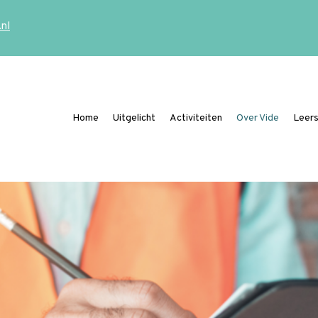
.nl
Home
Uitgelicht
Activiteiten
Over Vide
Leers
Ding mee naar de Vide Publicatieprijs