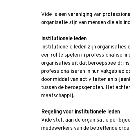
p
t
Vide is een vereniging van professiona
o
organisatie zijn van mensen die als i
m
a
Institutionele leden
i
Institutionele leden zijn organisaties
n
een rol te spelen in professionaliser
c
organisaties uit dat beroepsbeeld: i
o
professionaliseren in hun vakgebied do
n
door middel van activiteiten en bijeen
t
tussen de beroepsgenoten. Het achterl
e
maatschappij.
n
t
Regeling voor institutionele leden
Vide stelt aan de organisatie per bij
medewerkers van de betreffende organ