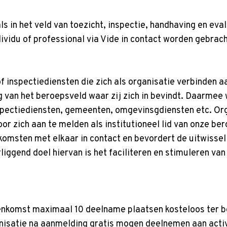
ls in het veld van toezicht, inspectie, handhaving en eva
ndividu of professional via Vide in contact worden gebra
 of inspectiediensten die zich als organisatie verbinden 
ing van het beroepsveld waar zij zich in bevindt. Daarme
nspectiediensten, gemeenten, omgevinsgdiensten etc. Org
or zich aan te melden als institutioneel lid van onze be
komsten met elkaar in contact en bevordert de uitwisseli
iggend doel hiervan is het faciliteren en stimuleren va
eenkomst maximaal 10 deelname plaatsen kosteloos ter be
isatie na aanmelding gratis mogen deelnemen aan activi