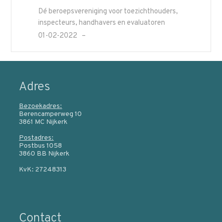
Dé beroepsvereniging voor toezichthouders,
inspecteurs, handhavers en evaluatoren
01-02-2022
Adres
Bezoekadres:
Berencamperweg 10
3861 MC Nijkerk
Postadres:
Postbus 1058
3860 BB Nijkerk
KvK: 27248313
Contact