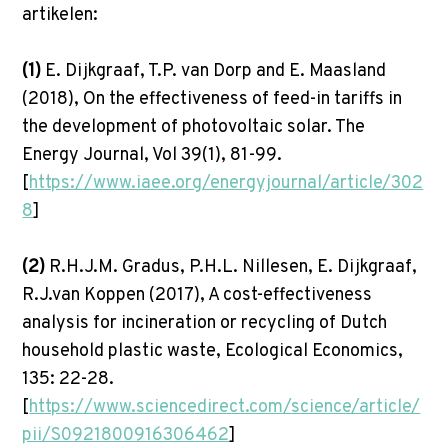
artikelen:
(1)
E. Dijkgraaf, T.P. van Dorp and E. Maasland
(2018), On the effectiveness of feed-in tariffs in
the development of photovoltaic solar. The
Energy Journal, Vol 39(1), 81-99.
[
https://www.iaee.org/energyjournal/article/302
8
]
(2)
R.H.J.M. Gradus, P.H.L. Nillesen, E. Dijkgraaf,
R.J.van Koppen (2017), A cost-effectiveness
analysis for incineration or recycling of Dutch
household plastic waste, Ecological Economics,
135: 22-28.
[
https://www.sciencedirect.com/science/article/
pii/S0921800916306462
]