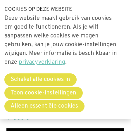
S
COOKIES OP DEZE WEBSITE
Our Phone Number:
Our Email Address:
033-2473461
secretariaat@videnet.nl
l
Deze website maakt gebruik van cookies
a
Home
om goed te functioneren. Als je wilt
l
Filter
Uitgelicht
aanpassen welke cookies we mogen
i
gebruiken, kan je jouw cookie-instellingen
n
Activiteiten
Menu
k
wijzigen. Meer informatie is beschikbaar in
Over Vide
s
onze
privacyverklaring
.
Leerstoel
o
Netwerken
v
Schakel alle cookies in
e
Bibliotheek
Bibliotheek
Toon cookie-instellingen
r
Bibliotheek
Bibliotheek mini-colleges
Alleen essentiële cookies
J
u
Video's
Word lid
m