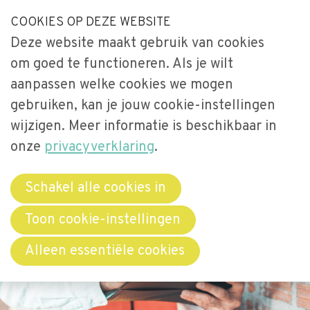
S
COOKIES OP DEZE WEBSITE
Our Phone Number:
Our Email Address:
033-2473461
secretariaat@videnet.nl
l
Deze website maakt gebruik van cookies
a
Home
om goed te functioneren. Als je wilt
l
Uitgelicht
aanpassen welke cookies we mogen
i
gebruiken, kan je jouw cookie-instellingen
n
Activiteiten
Menu
k
wijzigen. Meer informatie is beschikbaar in
Over Vide
s
onze
privacyverklaring
.
Leerstoel
o
Netwerken
v
Schakel alle cookies in
e
Bibliotheek
Toon cookie-instellingen
r
Word lid
Alleen essentiële cookies
J
u
Contact
m