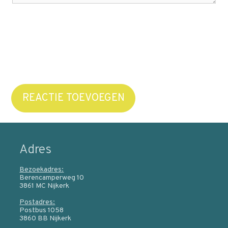
REACTIE TOEVOEGEN
Adres
Bezoekadres:
Berencamperweg 10
3861 MC Nijkerk
Postadres:
Postbus 1058
3860 BB Nijkerk