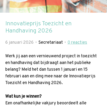
p
t
Zoek
o
n
Innovatieprijs Toezicht en
a
Handhaving 2026
v
i
6 januari 2026
Secretariaat
0
reacties
g
a
Werk jij aan een vernieuwend project in toezicht
t
en handhaving dat bijdraagt aan het publieke
i
belang? Meld het dan tussen 1 januari en 15
o
februari aan en ding mee naar de Innovatieprijs
n
Toezicht en Handhaving 2026.
J
u
Wat kun je winnen?
m
Een onafhankelijke vakjury beoordeelt alle