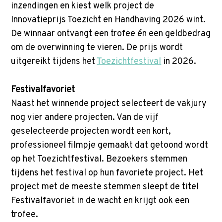
p
inzendingen en kiest welk project de
t
Innovatieprijs Toezicht en Handhaving 2026 wint.
o
De winnaar ontvangt een trofee én een geldbedrag
m
om de overwinning te vieren. De prijs wordt
a
uitgereikt tijdens het
Toezichtfestival
in 2026.
i
n
Festivalfavoriet
c
Naast het winnende project selecteert de vakjury
o
nog vier andere projecten. Van de vijf
n
geselecteerde projecten wordt een kort,
t
professioneel filmpje gemaakt dat getoond wordt
e
op het Toezichtfestival. Bezoekers stemmen
n
tijdens het festival op hun favoriete project. Het
t
project met de meeste stemmen sleept de titel
Festivalfavoriet in de wacht en krijgt ook een
trofee.