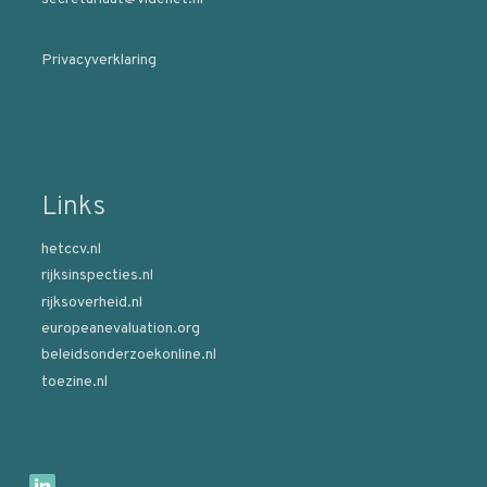
Privacyverklaring
Links
hetccv.nl
rijksinspecties.nl
rijksoverheid.nl
europeanevaluation.org
beleidsonderzoekonline.nl
toezine.nl
B