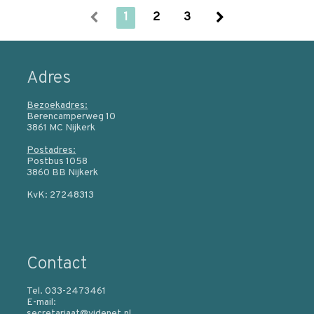
1
2
3
Adres
Bezoekadres:
Berencamperweg 10
3861 MC Nijkerk
Postadres:
Postbus 1058
3860 BB Nijkerk
KvK: 27248313
Contact
Tel. 033-2473461
E-mail:
secretariaat@videnet.nl