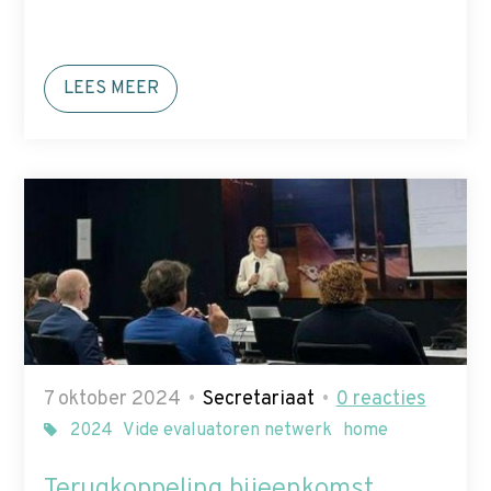
LEES MEER
7 oktober 2024
Secretariaat
0
reacties
2024
Vide evaluatoren netwerk
home
Terugkoppeling bijeenkomst