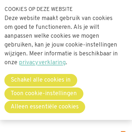
S
COOKIES OP DEZE WEBSITE
Our Phone Number:
Our Email Address:
033-2473461
secretariaat@videnet.nl
l
Deze website maakt gebruik van cookies
a
Home
om goed te functioneren. Als je wilt
l
Uitgelicht
aanpassen welke cookies we mogen
i
gebruiken, kan je jouw cookie-instellingen
n
Activiteiten
Menu
k
wijzigen. Meer informatie is beschikbaar in
Over Vide
s
onze
privacyverklaring
.
Leerstoel
o
Netwerken
v
Schakel alle cookies in
e
Bibliotheek
Berichten over
Toon cookie-instellingen
r
Word lid
Alleen essentiële cookies
home
J
u
Contact
m