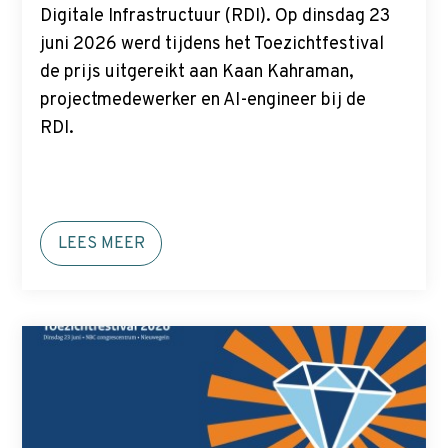
p
Digitale Infrastructuur (RDI). Op dinsdag 23
t
juni 2026 werd tijdens het Toezichtfestival
o
de prijs uitgereikt aan Kaan Kahraman,
m
projectmedewerker en AI-engineer bij de
a
RDI.
i
n
c
o
LEES MEER
n
t
e
n
t