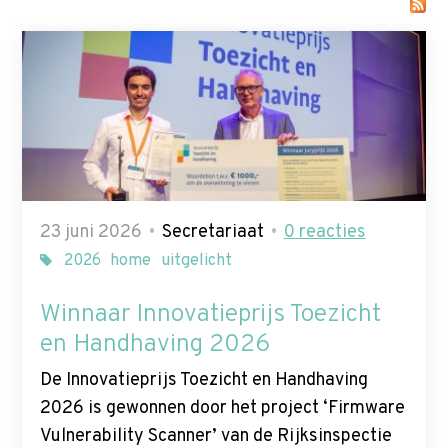
p
t
Zoek
o
n
a
v
i
g
a
23 juni 2026
Secretariaat
0
reacties
t
2026
home
uitgelicht
i
Winnaar Innovatieprijs Toezicht
o
n
en Handhaving 2026
J
De Innovatieprijs Toezicht en Handhaving
u
2026 is gewonnen door het project ‘Firmware
m
Vulnerability Scanner’ van de Rijksinspectie