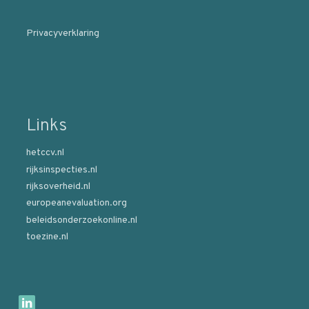
Privacyverklaring
Links
hetccv.nl
rijksinspecties.nl
rijksoverheid.nl
europeanevaluation.org
beleidsonderzoekonline.nl
toezine.nl
B