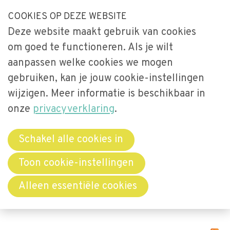
S
COOKIES OP DEZE WEBSITE
Our Phone Number:
Our Email Address:
033-2473461
secretariaat@videnet.nl
l
Deze website maakt gebruik van cookies
a
Home
om goed te functioneren. Als je wilt
l
Uitgelicht
aanpassen welke cookies we mogen
i
gebruiken, kan je jouw cookie-instellingen
n
Activiteiten
Menu
k
wijzigen. Meer informatie is beschikbaar in
Over Vide
s
onze
privacyverklaring
.
Leerstoel
o
Netwerken
v
Schakel alle cookies in
e
Bibliotheek
Berichten over
Toon cookie-instellingen
r
Word lid
Alleen essentiële cookies
Actualiteit
J
u
Contact
m