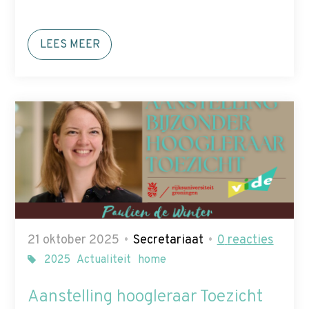
LEES MEER
21 oktober 2025
Secretariaat
0
reacties
2025
Actualiteit
home
Aanstelling hoogleraar Toezicht