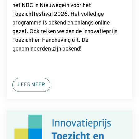
p
het NBC in Nieuwegein voor het
t
Toezichtfestival 2026. Het volledige
o
programma is bekend en onlangs online
m
gezet. Ook reiken we dan de Innovatieprijs
a
Toezicht en Handhaving uit. De
i
genomineerden zijn bekend!
n
c
o
n
LEES MEER
t
e
n
t