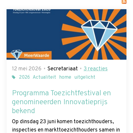
p
t
Zoek
o
n
a
v
i
g
a
12 mei 2026
Secretariaat
3
reacties
t
2026
Actualiteit
home
uitgelicht
i
Programma Toezichtfestival en
o
n
genomineerden Innovatieprijs
J
bekend
u
Op dinsdag 23 juni komen toezichthouders,
m
inspecties en markttoezichthouders samen in