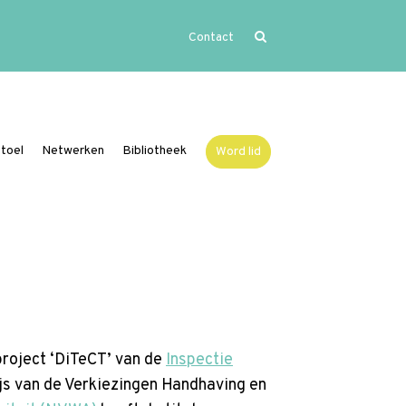
Contact
Home
Uitgelicht
Activiteiten
toel
Netwerken
Bibliotheek
Word lid
Over Vide
Leerstoel
Netwerken
Bibliotheek
Word lid
project ‘DiTeCT’ van de
Inspectie
Contact
ijs van de Verkiezingen Handhaving en