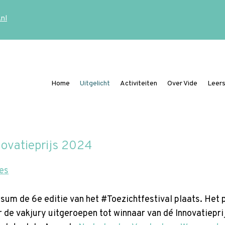
.nl
Home
Uitgelicht
Activiteiten
Over Vide
Leers
Ding mee naar de Vide Publicatieprijs
novatieprijs 2024
ies
rsum de 6e editie van het
#Toezichtfestival
plaats. Het 
r de vakjury uitgeroepen tot winnaar van dé Innovatiepr