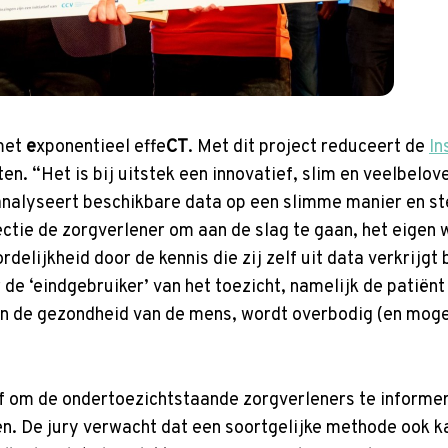
met
e
xponentieel effe
CT
. Met dit project reduceert de
In
en. “Het is bij uitstek een innovatief, slim en veelbelov
alyseert beschikbare data op een slimme manier en stel
ctie de zorgverlener om aan de slag te gaan, het eigen 
elijkheid door de kennis die zij zelf uit data verkrijgt 
de ‘eindgebruiker’ van het toezicht, namelijk de patiënt 
n de gezondheid van de mens, wordt overbodig (en mogeli
ief om de ondertoezichtstaande zorgverleners te informe
en. De jury verwacht dat een soortgelijke methode ook 