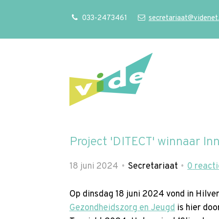
S
Our Phone Number:
Our Email Address:
033-2473461
secretariaat@videnet
l
a
l
i
n
k
s
o
v
Project 'DITECT' winnaar In
e
r
18 juni 2024
Secretariaat
0
react
J
u
Op dinsdag 18 juni 2024 vond in Hilve
m
Gezondheidszorg en Jeugd
is hier doo