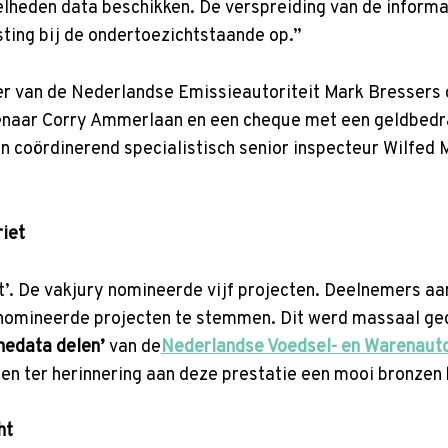
lheden data beschikken. De verspreiding van de informati
ting bij de ondertoezichtstaande op.”
er van de Nederlandse Emissieautoriteit Mark Bressers 
tenaar Corry Ammerlaan en een cheque met een geldbedr
 en coördinerend specialistisch senior inspecteur Wilfed
riet
t’. De vakjury nomineerde vijf projecten. Deelnemers aa
genomineerde projecten te stemmen. Dit werd massaal g
nedata delen’
van de
Nederlandse Voedsel- en Warenauto
gen ter herinnering aan deze prestatie een mooi bronzen 
ht