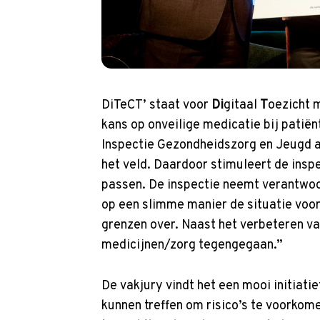
p
t
o
m
a
i
DiTeCT’ staat voor
Di
gitaal
T
oezicht 
n
kans op onveilige medicatie bij patiënt
c
Inspectie Gezondheidszorg en Jeugd an
o
het veld. Daardoor stimuleert de inspe
n
passen. De inspectie neemt verantwoord
t
op een slimme manier de situatie voor 
e
grenzen over. Naast het verbeteren va
n
medicijnen/zorg tegengegaan.”
t
De vakjury vindt het een mooi initiat
kunnen treffen om risico’s te voorkom