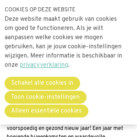
S
COOKIES OP DEZE WEBSITE
Our Phone Number:
Our Email Address:
033-2473461
secretariaat@videnet.nl
l
Deze website maakt gebruik van cookies
a
Home
om goed te functioneren. Als je wilt
l
Uitgelicht
aanpassen welke cookies we mogen
i
gebruiken, kan je jouw cookie-instellingen
n
Activiteiten
Menu
k
wijzigen. Meer informatie is beschikbaar in
Over Vide
s
onze
privacyverklaring
.
Leerstoel
o
Netwerken
v
Schakel alle cookies in
Een voorspoedig en gezond 2024!
e
Bibliotheek
Toon cookie-instellingen
r
2 januari 2024
Secretariaat
0
reacties
Word lid
Alleen essentiële cookies
J
Wij wensen jullie allemaal een schitterend,
u
Contact
voorspoedig en gezond nieuw jaar! Een jaar met
m