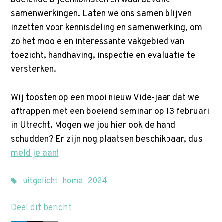
boeiende bijeenkomsten en waardevolle
p
samenwerkingen. Laten we ons samen blijven
t
Zoek
inzetten voor kennisdeling en samenwerking, om
o
zo het mooie en interessante vakgebied van
n
toezicht, handhaving, inspectie en evaluatie te
a
versterken.
v
i
Wij toosten op een mooi nieuw Vide-jaar dat we
g
aftrappen met een boeiend seminar op 13 februari
a
in Utrecht. Mogen we jou hier ook de hand
t
schudden? Er zijn nog plaatsen beschikbaar, dus
i
meld je aan!
o
n
J
uitgelicht
home
2024
u
Deel dit bericht
m