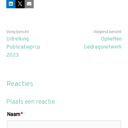
p
LinkedIn
X
E-mail
t
o
m
Vorig bericht
Volgend bericht
a
Uitreiking
Opheffen
i
Publicatieprijs
Gedragsnetwerk
n
2023
c
o
n
t
Reacties
e
n
Plaats een reactie
t
Naam
*