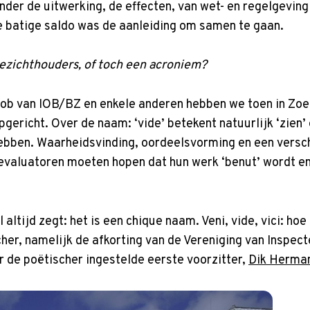
nder de uitwerking, de effecten, van wet- en regelgeving 
e batige saldo was de aanleiding om samen te gaan.
toezichthouders, of toch een acroniem?
Slob van IOB/BZ en enkele anderen hebben we toen in 
ericht. Over de naam: ‘vide’ betekent natuurlijk ‘zien’ 
bben. Waarheidsvinding, oordeelsvorming en een versch
evaluatoren moeten hopen dat hun werk ‘benut’ wordt e
 altijd zegt: het is een chique naam. Veni, vide, vici: ho
her, namelijk de afkorting van de Vereniging van Inspec
r de poëtischer ingestelde eerste voorzitter,
Dik Herma