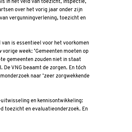
 in het veld van toezicht, inspectie,
sen over het vorig jaar onder zijn
Zoek
van vergunningverlening, toezicht en
l van is essentieel voor het voorkomen
w
vorige week: ‘Gemeenten moeten op
rote gemeenten zouden niet in staat
el. De VNG beaamt de zorgen. En tóch
emonderzoek naar ‘zeer zorgwekkende
-uitwisseling en kennisontwikkeling:
oed toezicht en evaluatieonderzoek. En