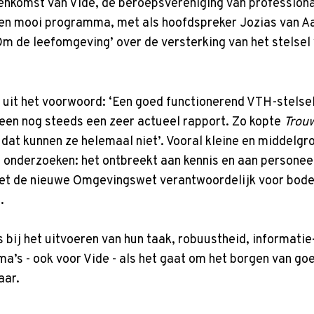
nkomst van Vide, de beroepsvereniging van professionals
en mooi programma, met als hoofdspreker Jozias van Aart
m de leefomgeving’ over de versterking van het stelsel 
er uit het voorwoord: ‘Een goed functionerend VTH-stelse
k een nog steeds een zeer actueel rapport. Zo kopte
Trou
 dat kunnen ze helemaal niet’. Vooral kleine en middelg
e onderzoeken: het ontbreekt aan kennis en aan persone
met de nieuwe Omgevingswet verantwoordelijk voor bod
.
bij het uitvoeren van hun taak, robuustheid, informatie
ema’s - ook voor Vide - als het gaat om het borgen van g
aar.