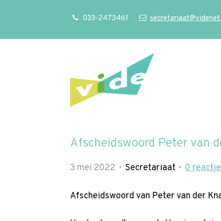
S
Our Phone Number:
Our Email Address:
033-2473461
secretariaat@videnet
l
a
l
i
n
k
s
o
v
Afscheidswoord Peter van 
e
r
3 mei 2022
Secretariaat
0
reacti
J
u
Afscheidswoord van Peter van der Knaa
m