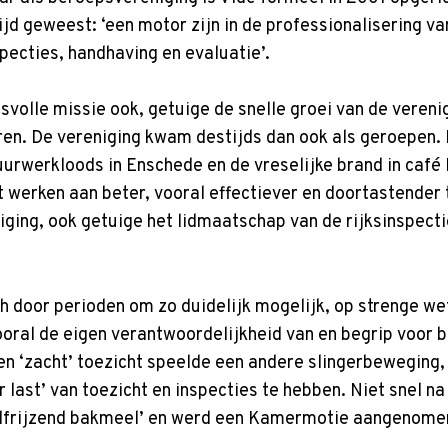
tijd geweest: ‘een motor zijn in de professionalisering v
specties, handhaving en evaluatie’.
svolle missie ook, getuige de snelle groei van de vereni
eren. De vereniging kwam destijds dan ook als geroepen.
uurwerkloods in Enschede en de vreselijke brand in café
werken aan beter, vooral effectiever en doortastender 
niging, ook getuige het lidmaatschap van de rijksinspect
h door perioden om zo duidelijk mogelijk, op strenge w
ooral de eigen verantwoordelijkheid van en begrip voor 
 en ‘zacht’ toezicht speelde een andere slingerbeweging
r last’ van toezicht en inspecties te hebben. Niet snel 
elfrijzend bakmeel’ en werd een Kamermotie aangenomen 