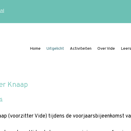
.nl
Home
Uitgelicht
Activiteiten
Over Vide
Leers
Ding mee naar de Vide Publicatieprijs
der Knaap
es
p (voorzitter Vide) tijdens de voorjaarsbijeenkomst va