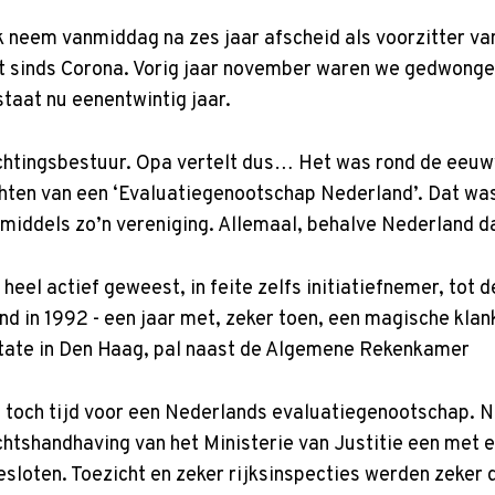
k neem vanmiddag na zes jaar afscheid als voorzitter va
mst sinds Corona. Vorig jaar november waren we gedwong
taat nu eenentwintig jaar.
ichtingsbestuur. Opa vertelt dus… Het was rond de eeuww
hten van een ‘Evaluatiegenootschap Nederland’. Dat was i
nmiddels zo’n vereniging. Allemaal, behalve Nederland d
t heel actief geweest, in feite zelfs initiatiefnemer, tot
d in 1992 - een jaar met, zeker toen, een magische klan
tate in Den Haag, pal naast de Algemene Rekenkamer
n toch tijd voor een Nederlands evaluatiegenootschap. N
tshandhaving van het Ministerie van Justitie een met een
sloten. Toezicht en zeker rijksinspecties werden zeker 