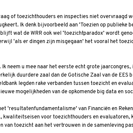
vraag of toezichthouders en inspecties niet overvraagd w
gkeert. Ik denk bijvoorbeeld aan ‘Toezien op publieke be
blijft wat de WRR ook wel ‘toezichtparadox’ wordt geno
erwijl ‘als er dingen zijn misgegaan’ het vooral het toezi
 Ik neem u mee naar het eerste echt grote jaarcongres, 
elijk duurdere zaal dan de Gotische Zaal van de EES bi
ldbank legden rake verbanden tussen toezicht en evaluat
 nieuwe mogelijkheden van de opkomende big data en soc
het ‘resultatenfundamentalisme’ van Financiën en Reken
 kwaliteitseisen voor toezichthouders en evaluatoren, k
en van toezicht aan het vertrouwen in de samenleving pa