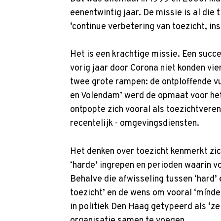
eenentwintig jaar. De missie is al die 
‘continue verbetering van toezicht, in
Het is een krachtige missie. Een succe
vorig jaar door Corona niet konden vi
twee grote rampen: de ontploffende v
en Volendam’ werd de opmaat voor het 
ontpopte zich vooral als toezichtvere
recentelijk - omgevingsdiensten.
Het denken over toezicht kenmerkt zic
‘harde’ ingrepen en perioden waarin v
Behalve die afwisseling tussen ‘hard’
toezicht’ en de wens om vooral ‘mínde
in politiek Den Haag getypeerd als ‘z
organisatie samen te voegen.