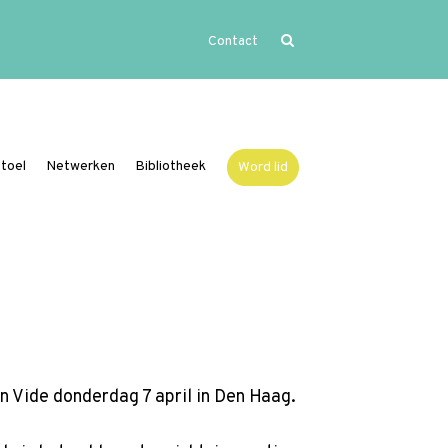
Contact
Home
Uitgelicht
Activiteiten
toel
Netwerken
Bibliotheek
Word lid
Over Vide
Leerstoel
Netwerken
Bibliotheek
Word lid
n Vide donderdag 7 april in Den Haag.
Contact