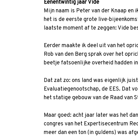
p
Eenentwintig jaar Vide
t
Mijn naam is Peter van der Knaap en i
o
het is de eerste grote live-bijeenko
m
laatste moment af te zeggen: Vide bes
a
i
Eerder maakte ik deel uit van het opr
n
Rob van den Berg sprak over het opric
c
beetje fatsoenlijke overheid hadden i
o
n
Dat zat zo: ons land was eigenlijk juis
t
Evaluatiegenootschap, de EES. Dat von
e
het statige gebouw van de Raad van S
n
t
Maar goed: acht jaar later was het da
congres van het Expertisecentrum Rech
meer dan een ton (in guldens) was afge