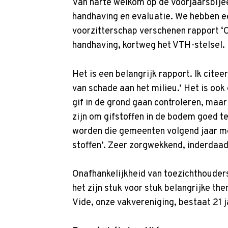
p
Van harte welkom op de Voorjaarsbijee
t
handhaving en evaluatie. We hebben e
o
voorzitterschap verschenen rapport ‘O
n
handhaving, kortweg het VTH-stelsel.
a
v
Het is een belangrijk rapport. Ik cite
i
van schade aan het milieu.’ Het is oo
g
gif in de grond gaan controleren, maar
a
zijn om gifstoffen in de bodem goed t
t
worden die gemeenten volgend jaar 
i
stoffen’. Zeer zorgwekkend, inderdaad
o
n
Onafhankelijkheid van toezichthouders 
J
het zijn stuk voor stuk belangrijke th
u
Vide, onze vakvereniging, bestaat 21 j
m