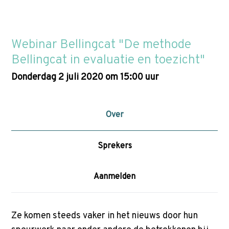
p
t
Zoek
o
Webinar Bellingcat "De methode
n
Bellingcat in evaluatie en toezicht"
a
v
donderdag 2 juli 2020 om 15:00 uur
i
g
a
Over
t
i
Sprekers
o
n
Aanmelden
J
u
m
Ze komen steeds vaker in het nieuws door hun