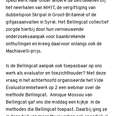
p
speurwerk naar onder andere de betrokkenen bij
t
het neerhalen van MH17, de vergiftiging van
o
dubbelspion Skripal in Groot-Britannië of de
m
gifgasaanvallen in Syrië. Het Bellingcat collectief
a
zorgde hierbij door hun vernieuwende
i
onderzoeksaanpak voor baanbrekende
n
onthullingen en kreeg daarvoor onlangs ook de
c
Machiavelli-prijs.
o
n
Is de Bellingcat aanpak ook toepasbaar op ons
t
werk als evaluator en toezichthouder? Met deze
e
vraag in het achterhoofd organiseerde het Vide
n
Evaluatorennetwerk op 2 een webinar over de
t
methode Bellingcat. Annique Mossou van
Bellingcat gaf ons die middag een kijkje in de
methodes die Bellingcat toepast. Daarbij ging ze