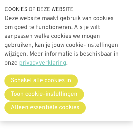
S
COOKIES OP DEZE WEBSITE
Our Phone Number:
Our Email Address:
033-2473461
secretariaat@videnet.nl
l
Deze website maakt gebruik van cookies
a
Home
om goed te functioneren. Als je wilt
l
Uitgelicht
aanpassen welke cookies we mogen
i
gebruiken, kan je jouw cookie-instellingen
n
Activiteiten
Menu
k
wijzigen. Meer informatie is beschikbaar in
Over Vide
s
onze
privacyverklaring
.
Leerstoel
o
Netwerken
v
Schakel alle cookies in
e
Bibliotheek
Toon cookie-instellingen
r
Word lid
Alleen essentiële cookies
J
u
Contact
m