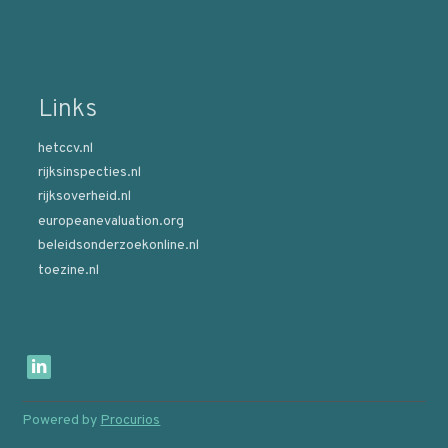
Links
hetccv.nl
rijksinspecties.nl
rijksoverheid.nl
europeanevaluation.org
beleidsonderzoekonline.nl
toezine.nl
B
e
z
o
Powered by
Procurios
e
k