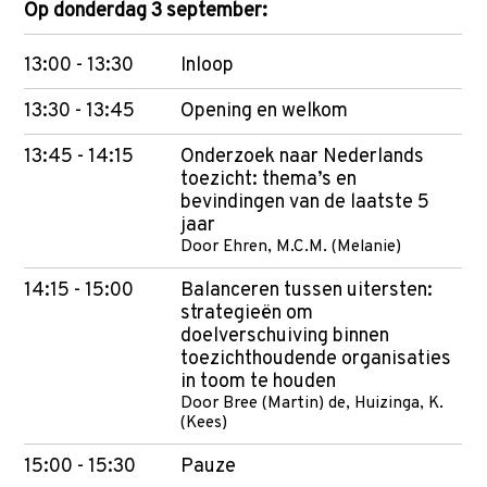
p
Op donderdag 3 september:
t
o
13:00 - 13:30
Inloop
m
13:30 - 13:45
Opening en welkom
a
i
13:45 - 14:15
Onderzoek naar Nederlands
toezicht: thema’s en
n
bevindingen van de laatste 5
c
jaar
o
Door Ehren, M.C.M. (Melanie)
n
14:15 - 15:00
Balanceren tussen uitersten:
t
strategieën om
doelverschuiving binnen
e
toezichthoudende organisaties
n
in toom te houden
t
Door Bree (Martin) de, Huizinga, K.
(Kees)
15:00 - 15:30
Pauze