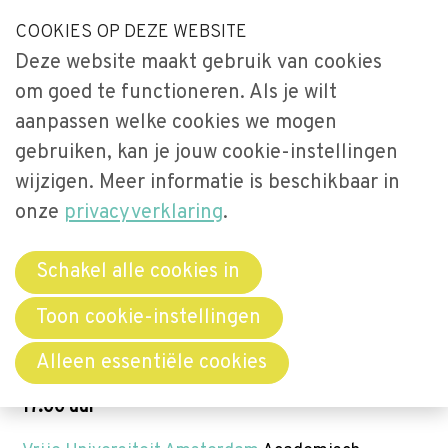
S
COOKIES OP DEZE WEBSITE
Our Phone Number:
Our Email Address:
033-2473461
secretariaat@videnet.nl
l
Deze website maakt gebruik van cookies
a
Home
om goed te functioneren. Als je wilt
l
Uitgelicht
aanpassen welke cookies we mogen
i
gebruiken, kan je jouw cookie-instellingen
n
Activiteiten
Menu
k
wijzigen. Meer informatie is beschikbaar in
Over Vide
s
onze
privacyverklaring
.
Leerstoel
o
Netwerken
v
Schakel alle cookies in
Videsymposium - Van Evidence naar
e
Bibliotheek
Effect: wetenschap en toezicht
Toon cookie-instellingen
r
verbonden
Word lid
Alleen essentiële cookies
J
donderdag 3 september 2026 van 13:00 uur tot
u
17:00 uur
Contact
m