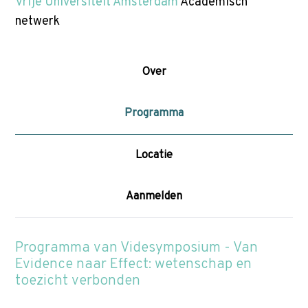
p
Vrije Universiteit Amsterdam
Academisch
t
netwerk
Zoek
o
n
Over
a
v
Programma
i
g
a
Locatie
t
i
Aanmelden
o
n
Programma van Videsymposium - Van
J
Evidence naar Effect: wetenschap en
u
toezicht verbonden
m