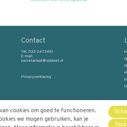
Lees meer over het programma
Contact
Tel. 033-2473461
h
E-mail:
r
secretariaat@videnet.nl
r
e
Privacyverklaring
b
t
van cookies om goed te functioneren.
Schak
cookies we mogen gebruiken, kan je
Toon