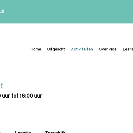
.nl
Home
Uitgelicht
Activiteiten
Over Vide
Leers
Ding mee naar de Vide Publicatieprijs
t
 uur tot 18:00 uur