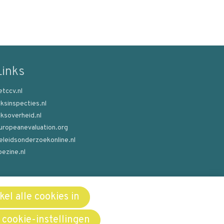
Links
etccv.nl
ijksinspecties.nl
ijksoverheid.nl
uropeanevaluation.org
eleidsonderzoekonline.nl
oezine.nl
el alle cookies in
 cookie-instellingen