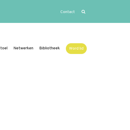
Contact
Home
Uitgelicht
Activiteiten
toel
Netwerken
Bibliotheek
Word lid
Over Vide
Leerstoel
Netwerken
Bibliotheek
Word lid
Contact