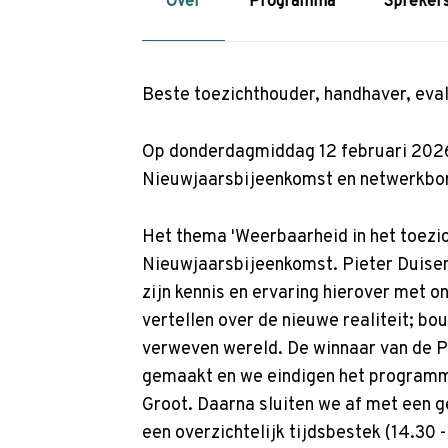
p
Over
Programma
Spreker
t
o
n
Beste toezichthouder, handhaver, eval
a
v
Op donderdagmiddag 12 februari 2026 
i
Nieuwjaarsbijeenkomst en netwerkbor
g
a
Het thema 'Weerbaarheid in het toezich
t
Nieuwjaarsbijeenkomst. Pieter Duis
i
zijn kennis en ervaring hierover met 
o
vertellen over de nieuwe realiteit; b
n
verweven wereld. De winnaar van de P
J
gemaakt en we eindigen het program
u
Groot. Daarna sluiten we af met een ge
m
een overzichtelijk tijdsbestek (14.30 -