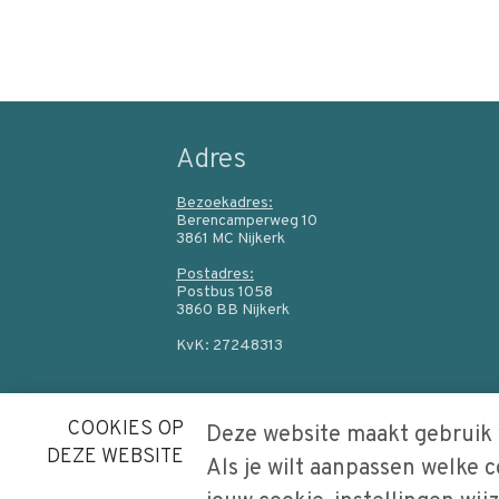
Adres
Bezoekadres:
Berencamperweg 10
3861 MC Nijkerk
Postadres:
Postbus 1058
3860 BB Nijkerk
KvK: 27248313
COOKIES OP
Deze website maakt gebruik 
DEZE WEBSITE
Als je wilt aanpassen welke 
B
e