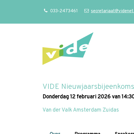
S
Our Phone Number:
Our Email Address:
033-2473461
secretariaat@videnet
l
a
l
i
n
k
s
o
v
VIDE Nieuwjaarsbijeenkoms
e
r
donderdag 12 februari 2026 van 14:30
J
Van der Valk Amsterdam Zuidas
u
m