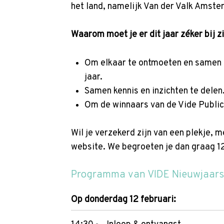
p
het land, namelijk Van der Valk Amst
t
o
Waarom moet je er dit jaar zéker bij z
m
a
Om elkaar te ontmoeten en samen 
i
jaar.
n
Samen kennis en inzichten te delen
c
Om de winnaars van de Vide Publicat
o
n
Wil je verzekerd zijn van een plekje, 
t
website. We begroeten je dan graag 1
e
n
Programma van VIDE Nieuwjaars
t
Op donderdag 12 februari: