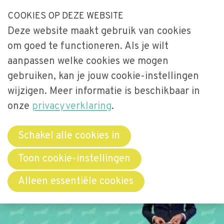
S
COOKIES OP DEZE WEBSITE
Our Phone Number:
Our Email Address:
033-2473461
secretariaat@videnet.nl
l
Deze website maakt gebruik van cookies
a
Home
om goed te functioneren. Als je wilt
l
Uitgelicht
aanpassen welke cookies we mogen
i
gebruiken, kan je jouw cookie-instellingen
n
Activiteiten
Menu
k
wijzigen. Meer informatie is beschikbaar in
Over Vide
s
onze
privacyverklaring
.
Leerstoel
o
Netwerken
v
Schakel alle cookies in
e
Bibliotheek
Toon cookie-instellingen
r
Word lid
Alleen essentiële cookies
J
u
Contact
m