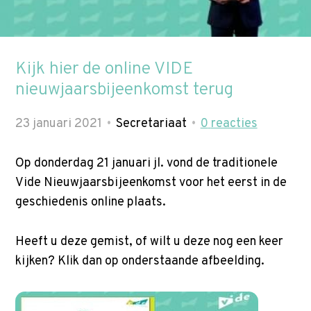
p
t
Zoek
o
n
Kijk hier de online VIDE
a
nieuwjaarsbijeenkomst terug
v
i
23 januari 2021
Secretariaat
0
reacties
g
a
Op donderdag 21 januari jl. vond de traditionele
t
Vide Nieuwjaarsbijeenkomst voor het eerst in de
i
geschiedenis online plaats.
o
n
Heeft u deze gemist, of wilt u deze nog een keer
J
kijken? Klik dan op onderstaande afbeelding.
u
m