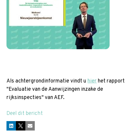
p
t
o
m
a
i
n
c
o
n
Als achtergrondinformatie vindt u
hier
het rapport
t
"Evaluatie van de Aanwijzingen inzake de
e
rijksinspecties" van AEF.
n
t
Deel dit bericht
LinkedIn
X
E-mail