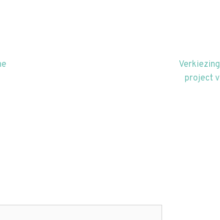
ne
Verkiezin
project 