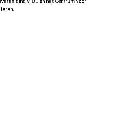
svereniging VIDE en het Centrum voor
uleren.