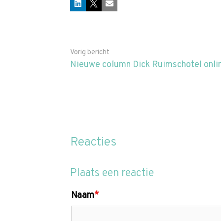
LinkedIn
X
E-mail
Vorig bericht
Nieuwe column Dick Ruimschotel onli
Reacties
Plaats een reactie
Naam
*