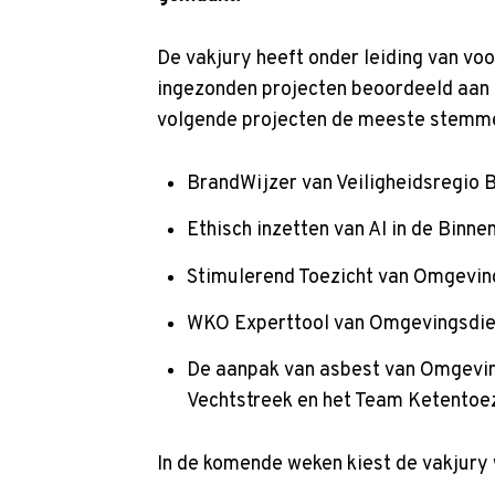
p
t
De vakjury heeft onder leiding van vo
o
ingezonden projecten beoordeeld aan 
m
volgende projecten de meeste stemm
a
i
BrandWijzer van Veiligheidsregio 
n
c
Ethisch inzetten van AI in de Binn
o
Stimulerend Toezicht van Omgeving
n
t
WKO Experttool van Omgevingsdi
e
De aanpak van asbest van Omgevin
n
Vechtstreek en het Team Ketentoe
t
In de komende weken kiest de vakjury w