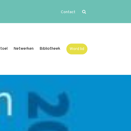
Contact
Home
Uitgelicht
Activiteiten
toel
Netwerken
Bibliotheek
Word lid
Over Vide
Leerstoel
Netwerken
Bibliotheek
Word lid
Contact