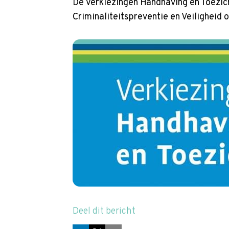
De Verkiezingen Handhaving en Toezic
Criminaliteitspreventie en Veiligheid 
Deel dit bericht