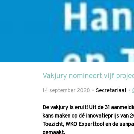
p
t
o
n
a
v
i
g
a
Vakjury nomineert vijf proj
t
i
14 september 2020
Secretariaat
o
n
De vakjury is eruit! Uit de 31 aanmeld
J
kans maken op dé innovatieprijs van 20
u
Toezicht, WKO Experttool en de aanpa
m
gemaakt.