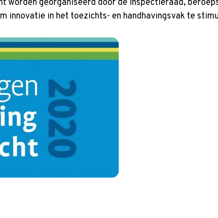
ht worden georganiseerd door de Inspectieraad, beroep
om innovatie in het toezichts- en handhavingsvak te stim