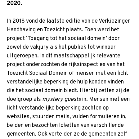
p
2020.
t
o
In 2018 vond de laatste editie van de Verkiezingen
m
Handhaving en Toezicht plaats. Toen werd het
a
project ‘Toegang tot het sociaal domein’ door
i
zowel de vakjury als het publiek tot winnaar
n
uitgeroepen. In dit maatschappelijk relevante
c
project onderzochten de rijksinspecties van het
o
Toezicht Sociaal Domein of mensen met een licht
n
verstandelijke beperking de hulp konden vinden
t
die het sociaal domein biedt. Hierbij zetten zij de
e
doelgroep als
mystery guests
in. Mensen met een
n
licht verstandelijke beperking zochten op
t
websites, stuurden mails, vulden formulieren in,
belden en bezochten loketten van verschillende
gemeenten. Ook vertelden ze de gemeenten zelf