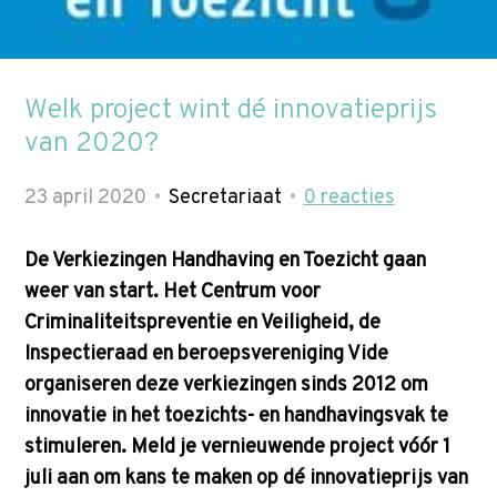
p
t
Zoek
o
n
Welk project wint dé innovatieprijs
a
van 2020?
v
i
23 april 2020
Secretariaat
0
reacties
g
a
De Verkiezingen Handhaving en Toezicht gaan
t
weer van start. Het Centrum voor
i
Criminaliteitspreventie en Veiligheid, de
o
Inspectieraad en beroepsvereniging Vide
n
organiseren deze verkiezingen sinds 2012 om
J
innovatie in het toezichts- en handhavingsvak te
u
stimuleren. Meld je vernieuwende project vóór 1
m
juli aan om kans te maken op dé innovatieprijs van