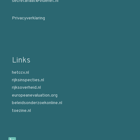
secretariaat@videnet.nl
Privacyverklaring
Links
hetccv.nl
rijksinspecties.nl
rijksoverheid.nl
europeanevaluation.org
beleidsonderzoekonline.nl
toezine.nl
B