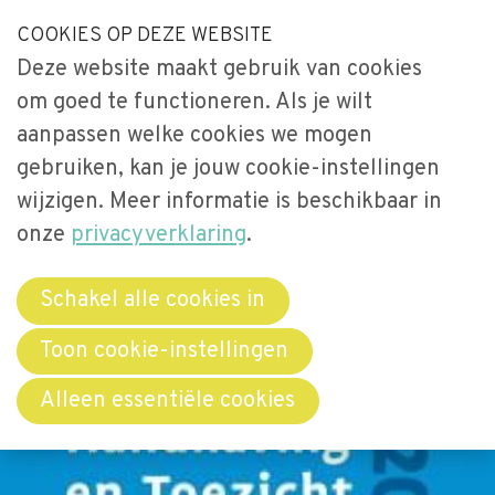
S
COOKIES OP DEZE WEBSITE
Our Phone Number:
Our Email Address:
033-2473461
secretariaat@videnet.nl
l
Deze website maakt gebruik van cookies
a
Home
om goed te functioneren. Als je wilt
l
Uitgelicht
aanpassen welke cookies we mogen
i
gebruiken, kan je jouw cookie-instellingen
n
Activiteiten
Menu
k
wijzigen. Meer informatie is beschikbaar in
Over Vide
s
onze
privacyverklaring
.
Leerstoel
o
Netwerken
v
Schakel alle cookies in
e
Bibliotheek
Toon cookie-instellingen
r
Word lid
Alleen essentiële cookies
J
u
Contact
m