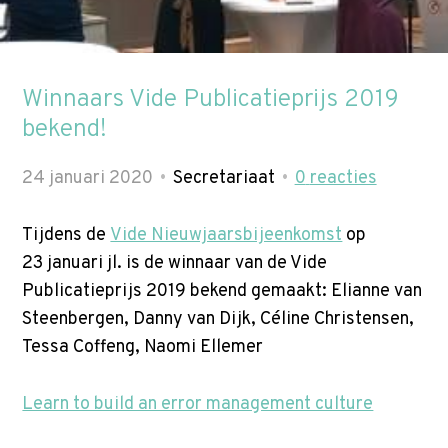
p
t
Zoek
o
n
Winnaars Vide Publicatieprijs 2019
a
bekend!
v
i
24 januari 2020
Secretariaat
0
reacties
g
a
Tijdens de
Vide Nieuwjaarsbijeenkomst
op
t
23 januari jl. is de winnaar van de Vide
i
Publicatieprijs 2019 bekend gemaakt: Elianne van
o
Steenbergen, Danny van Dijk, Céline Christensen,
n
Tessa Coffeng, Naomi Ellemer
J
u
Learn to build an error management culture
m