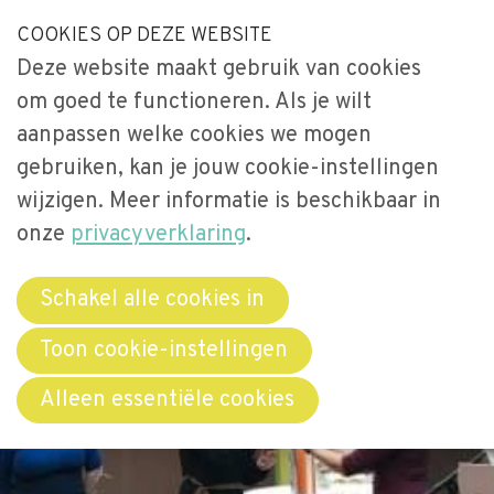
S
COOKIES OP DEZE WEBSITE
Our Phone Number:
Our Email Address:
033-2473461
secretariaat@videnet.nl
l
Deze website maakt gebruik van cookies
a
Home
om goed te functioneren. Als je wilt
l
Uitgelicht
aanpassen welke cookies we mogen
i
gebruiken, kan je jouw cookie-instellingen
n
Activiteiten
Menu
k
wijzigen. Meer informatie is beschikbaar in
Over Vide
s
onze
privacyverklaring
.
Leerstoel
o
Netwerken
v
Schakel alle cookies in
e
Bibliotheek
Toon cookie-instellingen
r
Word lid
Alleen essentiële cookies
J
u
Contact
m