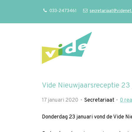
S
Our Phone Number:
Our Email Address:
033-2473461
secretariaat@videnet
l
a
l
i
n
k
s
o
v
Vide Nieuwjaarsreceptie 23 
e
r
17 januari 2020
Secretariaat
0
rea
J
u
Donderdag 23 januari vond de Vide Ni
m