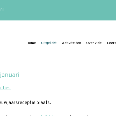
.nl
Home
Uitgelicht
Activiteiten
Over Vide
Leers
Ding mee naar de Vide Publicatieprijs
januari
cties
euwjaarsreceptie plaats.