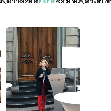
euwjaarsreceptie en
klik hier
voor de nieuwjaarswens van