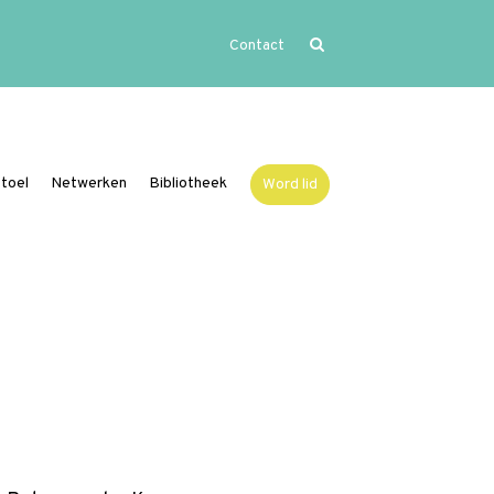
Contact
Home
Uitgelicht
Activiteiten
toel
Netwerken
Bibliotheek
Word lid
Over Vide
Leerstoel
Netwerken
Bibliotheek
Word lid
Contact