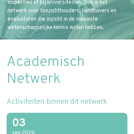
p
inspecties of bij universiteiten. Ook is het
Word lid
t
netwerk voor toezichthouders, handhavers en
o
evaluatoren die inzicht in de nieuwste
Contact
n
wetenschappelijke kennis willen hebben.
a
Zoek
v
i
Academisch
g
a
Netwerk
t
i
o
Activiteiten binnen dit netwerk
n
J
u
03
m
sep 2026