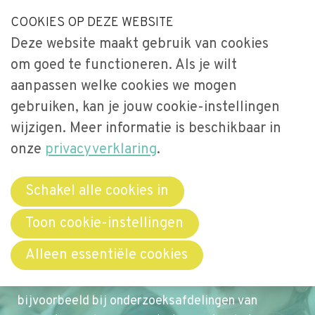
S
COOKIES OP DEZE WEBSITE
Our Phone Number:
Our Email Address:
033-2473461
secretariaat@videnet.nl
l
Deze website maakt gebruik van cookies
a
Home
om goed te functioneren. Als je wilt
l
Uitgelicht
aanpassen welke cookies we mogen
i
gebruiken, kan je jouw cookie-instellingen
n
Activiteiten
Menu
k
wijzigen. Meer informatie is beschikbaar in
Over Vide
s
onze
privacyverklaring
.
Leerstoel
o
Netwerken
v
Schakel alle cookies in
Academisch Netwerk
e
Evaluatie Netwerk
Toon cookie-instellingen
Jong Vide
r
In 2020 startte het academisch netwerk van
Academisch Netwerk
Alleen essentiële cookies
J
VIDE. Het netwerk is van en voor collega’s die
u
Bibliotheek
onderzoek doen naar toezicht en evaluatie,
m
bijvoorbeeld bij onderzoeksafdelingen van