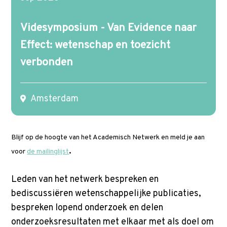
p
t
Videsymposium - Van Evidence naar
o
m
Effect: wetenschap en toezicht
a
verbonden
i
n
Amsterdam
c
o
n
Blijf op de hoogte van het Academisch Netwerk en meld je aan
t
.
voor
de mailinglijst
e
n
Leden van het netwerk bespreken en
t
bediscussiëren wetenschappelijke publicaties,
bespreken lopend onderzoek en delen
onderzoeksresultaten met elkaar met als doel om