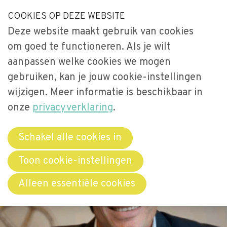
S
COOKIES OP DEZE WEBSITE
Our Phone Number:
Our Email Address:
033-2473461
secretariaat@videnet.nl
l
Deze website maakt gebruik van cookies
a
Home
om goed te functioneren. Als je wilt
l
Uitgelicht
aanpassen welke cookies we mogen
i
gebruiken, kan je jouw cookie-instellingen
n
Activiteiten
Menu
k
wijzigen. Meer informatie is beschikbaar in
Over Vide
s
onze
privacyverklaring
.
Leerstoel
o
Netwerken
v
Schakel alle cookies in
e
Bibliotheek
Toon cookie-instellingen
r
Word lid
Alleen essentiële cookies
J
u
Contact
m