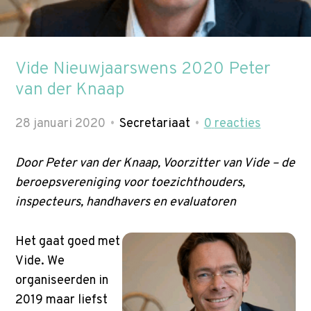
p
t
Zoek
o
n
Vide Nieuwjaarswens 2020 Peter
a
van der Knaap
v
i
28 januari 2020
Secretariaat
0
reacties
g
a
Door Peter van der Knaap, Voorzitter van Vide – de
t
beroepsvereniging voor toezichthouders,
i
inspecteurs, handhavers en evaluatoren
o
n
Het gaat goed met
J
Vide. We
u
organiseerden in
m
2019 maar liefst