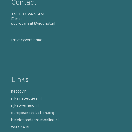
Contact
Tel. 033-2473461
E-mail:
secretariaat@videnet.nl
Privacyverklaring
Links
hetccv.nl
rijksinspecties.nl
rijksoverheid.nl
europeanevaluation.org
beleidsonderzoekonline.nl
toezine.nl