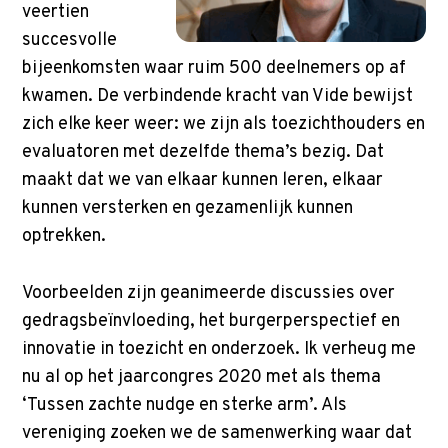
p
veertien
t
succesvolle
o
bijeenkomsten waar ruim 500 deelnemers op af
m
kwamen. De verbindende kracht van Vide bewijst
a
zich elke keer weer: we zijn als toezichthouders en
i
evaluatoren met dezelfde thema’s bezig. Dat
n
maakt dat we van elkaar kunnen leren, elkaar
c
kunnen versterken en gezamenlijk kunnen
o
optrekken.
n
t
Voorbeelden zijn geanimeerde discussies over
e
gedragsbeïnvloeding, het burgerperspectief en
n
innovatie in toezicht en onderzoek. Ik verheug me
t
nu al op het jaarcongres 2020 met als thema
‘Tussen zachte nudge en sterke arm’. Als
vereniging zoeken we de samenwerking waar dat